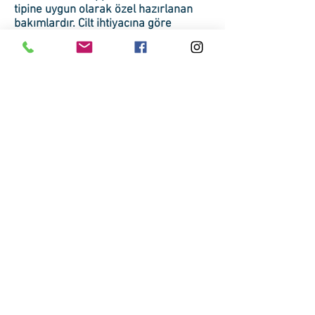
tipine uygun olarak özel hazırlanan
bakımlardır. Cilt ihtiyacına göre
nemlendirici, besleyici ve birçok
çeşitte olan paket bakımlardan biri cilt
bakım ve güzellik uzmanımızın cilt
analizinden sonra seçilir ve uygulanır.
Değişim Güzellik Nişantaşı
Bozkurt Mahallesi Dolapdere
Caddesi Güleman İş Merkezi No:221
Kat:5 Daire:6 Pangaltı-Şişli/
İSTANBUL